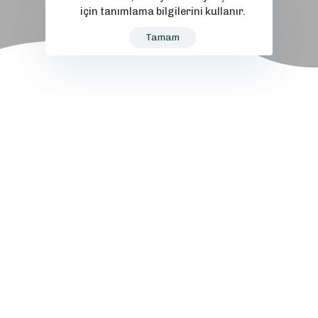
için tanımlama bilgilerini kullanır.
Tamam
Bireysel Fuar Organizasyonları
Danışmanlığı
Türkiye sınırları içerisinde üretim
yapan firmalarımızın sektörel
yurtdışı fuarlarına katılım
danışmanlığını yapıyoruz.
Turizm Danışmanlığı
Tüm Dünya ülkelerine yapılacak
seyahatlerde, Konaklama – Uçak