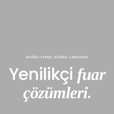
DOĞRU YERDE, DOĞRU ZAMANDA
Y
e
n
i
l
i
k
ç
i
f
u
a
r
.
ç
ö
z
ü
m
l
e
r
i