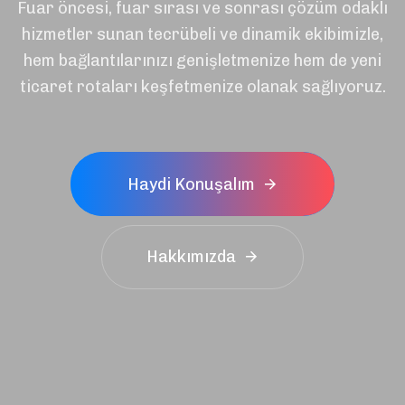
Fuar öncesi, fuar sırası ve sonrası çözüm odaklı
hizmetler sunan tecrübeli ve dinamik ekibimizle,
hem bağlantılarınızı genişletmenize hem de yeni
ticaret rotaları keşfetmenize olanak sağlıyoruz.
H
a
y
d
i
K
o
n
u
ş
a
l
ı
m
Hakkımızda